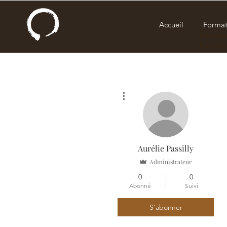
Accueil
Format
formati
formati
Plus d'actions
Aurélie Passilly
Administrateur
0
0
Abonné
Suivi
S'abonner