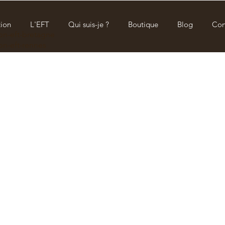
ion
L'EFT
Qui suis-je ?
Boutique
Blog
Con
on-eft-bretagne
on-eft-rennes