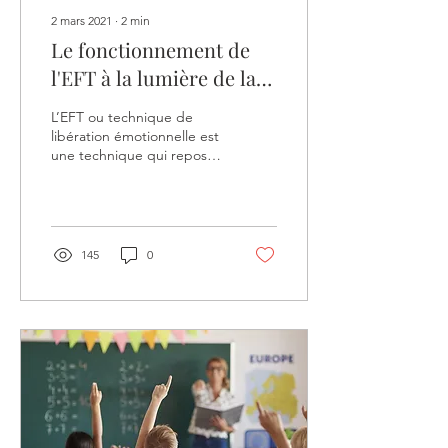
2 mars 2021
∙
2
min
Le fonctionnement de
l'EFT à la lumière de la
science
L’EFT ou technique de
libération émotionnelle est
une technique qui repose
sur la Thérapie du Champ
Mental (Callahan &
Callahan, 1996)....
145
0