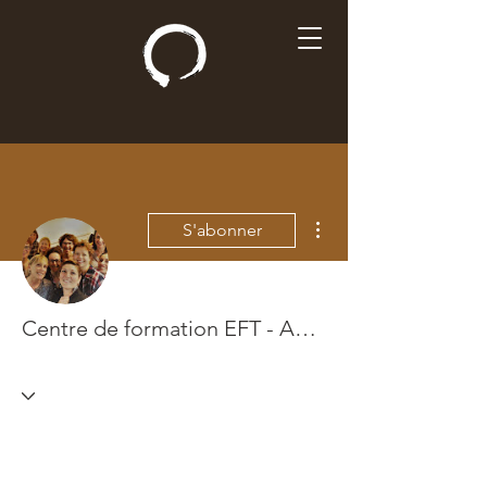
Plus d'actions
S'abonner
Centre de formation EFT - Aurélie Passilly