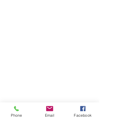
Contact
Aurélie Passilly
Mail :
eft-
Phone
Email
Facebook
therapie@live.fr
Tel:
06 95 54 82 04
acebook