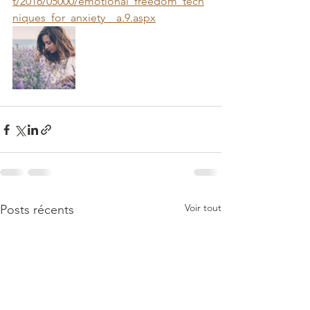
t/2016/05000/emotional_freedom_tech
niques_for_anxiety__a.9.aspx
Voir tout
Posts récents